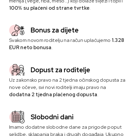
menija (vege, riba, meso…) koji dolaze svježi i topli i
100% su plaćeni od strane tvrtke
.
Bonus za dijete
Svakom novom roditelju na račun uplaćujemo
1.328
EUR neto bonusa
.
Dopust za roditelje
Uz zakonsko pravo na 2 tjedna očinskog dopusta za
nove očeve, svi novi roditelji imaju pravo na
dodatna
2 tjedna plaćenog dopusta
.
Slobodni dani
Imamo dodatne slobodne dane za prigode poput
selidbe, sklapanja braka i drugih događaja. Ukupno