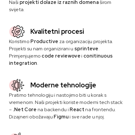
Naši
projekti dolaze iz raznih domena
širom
svijeta.
Kvalitetni procesi
Koristimo
Productive
za organizaciju projekta.
Projekti su nam organizirani u
sprinteve
.
Primjenjujemo
code reviewove
i
conitinuous
integration
.
Moderne tehnologije
Pratimo tehnologiju i nastojimo biti u korak s
vremenom. Naši projekti koriste moderni tech stack
–
.Net Core
na backendu i
React
na frontendu.
Dizajneri obožavaju
Figmu
i sve rade u njoj.