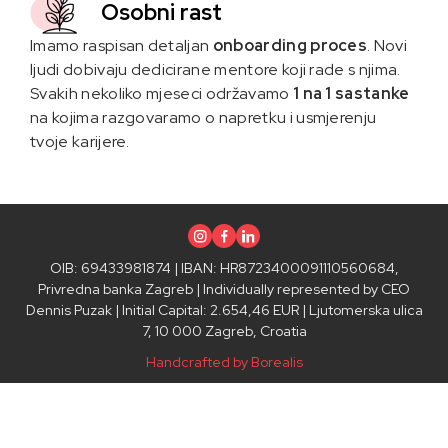
Osobni rast
Imamo raspisan detaljan
onboarding proces
. Novi
ljudi dobivaju dedicirane mentore koji rade s njima.
Svakih nekoliko mjeseci održavamo
1 na 1 sastanke
na kojima razgovaramo o napretku i usmjerenju
tvoje karijere.
Instagram
Facebook
Linkedin
OIB: 69433981874 | IBAN: HR8723400091110560684,
Privredna banka Zagreb | Individually represented by CEO
Dennis Puzak | Initial Capital: 2.654,46 EUR | Ljutomerska ulica
7, 10 000 Zagreb, Croatia
Handcrafted by Borealis