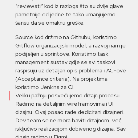
“reviewati” kod iz razloga što su dvije glave
pametnije od jedne te tako umanjujemo
šansu da se omaknu greške.
Source kod držimo na Githubu, koristimo
Gitflow organizacijski model, a razvoj nam je
podijeljen u sprintove. Koristimo task
management sustav gdje se svi taskovi
raspisuju uz detaljan opis problema i AC-ove
(Acceptance criteria). Na projektima
koristimo Jenkins za CI.
Veliku pažnju posvećujemo dizajn procesu.
Radimo na detaljnim wireframovima i UI
dizajnu. Ovaj posao rade dedicirani dizajneri.
Dev team se ne mora baviti dizajnom, već
isključivo realizacijom dobivenog dizajna. Sav
dizajn radimo u Figmi.