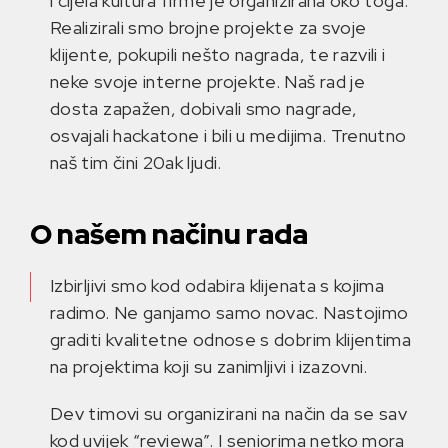
i cijela kultura firme je organizirana oko toga.
Realizirali smo brojne projekte za svoje
klijente, pokupili nešto nagrada, te razvili i
neke svoje interne projekte. Naš rad je
dosta zapažen, dobivali smo nagrade,
osvajali hackatone i bili u medijima. Trenutno
naš tim čini 20ak ljudi.
O našem načinu rada
Izbirljivi smo kod odabira klijenata s kojima
radimo. Ne ganjamo samo novac. Nastojimo
graditi kvalitetne odnose s dobrim klijentima
na projektima koji su zanimljivi i izazovni.
Dev timovi su organizirani na način da se sav
kod uvijek “reviewa”. I seniorima netko mora